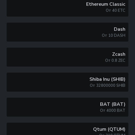
Ethereum Classic
От
40
ETC
Dash
От
10
DASH
Zcash
От
0.8
ZEC
Shiba Inu (SHIB)
От
32800000
SHIB
BAT (BAT)
От
4000
BAT
Qtum (QTUM)