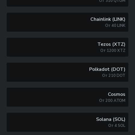
От
310
QTUM
Chainlink (LINK)
От
40
LINK
Tezos (XTZ)
От
1200
XTZ
Polkadot (DOT)
От
210
DOT
Cosmos
От
200
ATOM
Solana (SOL)
От
4
SOL