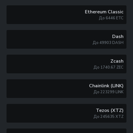
Ethereum Classic
До
6446
ETC
Dash
До
49903
DASH
Zcash
До
1740.67
ZEC
Chainlink (LINK)
До
223299
LINK
Tezos (XTZ)
До
245635
XTZ