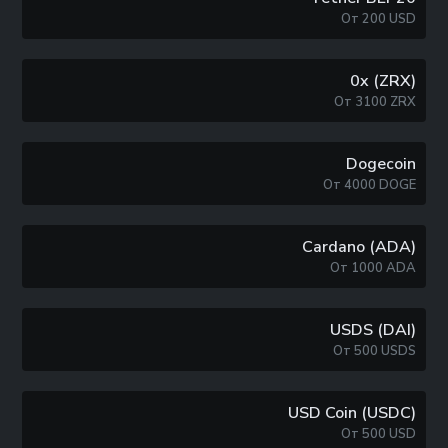
От
200
USD
0x (ZRX)
От
3100
ZRX
Dogecoin
От
4000
DOGE
Cardano (ADA)
От
1000
ADA
USDS (DAI)
От
500
USDS
USD Coin (USDC)
От
500
USD