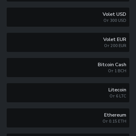
Volet USD
От
300
USD
Volet EUR
От
200
EUR
Bitcoin Cash
От
1
BCH
Litecoin
От
6
LTC
Ethereum
От
0.15
ETH