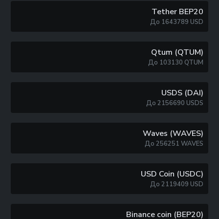
Tether BEP20
До
1643789
USD
Qtum (QTUM)
До
103130
QTUM
USDS (DAI)
До
2156690
USDS
Waves (WAVES)
До
256251
WAVES
USD Coin (USDC)
До
2119409
USD
Binance coin (BEP20)