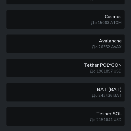
Cosmos
До
15063
ATOM
Avalanche
До
26352
AVAX
Tether POLYGON
До
1961897
USD
BAT (BAT)
До
243436
BAT
Tether SOL
До
2151641
USD