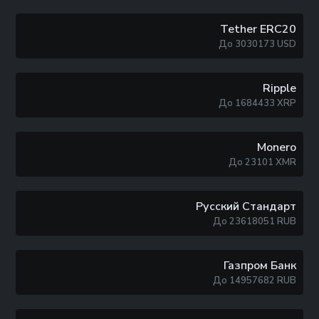
Tether ERC20
До
3030173
USD
Ripple
До
1684433
XRP
Monero
До
23101
XMR
Русский Стандарт
До
23618051
RUB
Газпром Банк
До
14957682
RUB