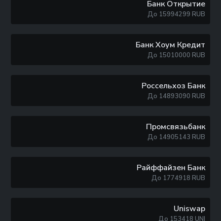
Банк Открытие
До
15994299
RUB
Банк Хоум Кредит
До
15010000
RUB
Россельхоз Банк
До
14893090
RUB
Промсвязьбанк
До
14905143
RUB
Райффайзен Банк
До
1774918
RUB
Uniswap
До
153418
UNI