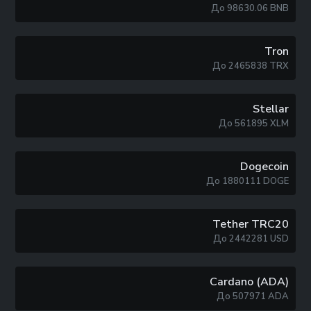
До
98630.06
BNB
Tron
До
2465838
TRX
Stellar
До
561895
XLM
Dogecoin
До
1880111
DOGE
Tether TRC20
До
2442281
USD
Cardano (ADA)
До
507971
ADA