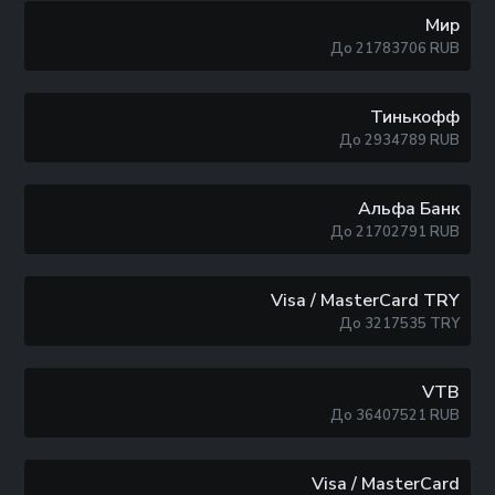
Мир
До
21783706
RUB
Тинькофф
До
2934789
RUB
Альфа Банк
До
21702791
RUB
Visa / MasterCard TRY
До
3217535
TRY
VTB
До
36407521
RUB
Visa / MasterCard