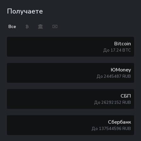
Получаете
Все
Bitcoin
До
17.24
BTC
ЮMoney
До
2445487
RUB
СБП
До
26292152
RUB
Сбербанк
До
137544596
RUB