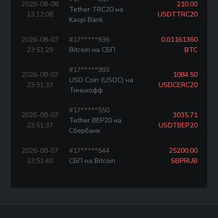
2026-08-08
210.00
Tether TRC20 на
13:12:08
USDTTRC20
Kaspi Bank
2026-08-07
#17*****936
0.01161360
23:51:29
Bitcoin на СБП
BTC
#17*****993
2026-08-07
1084.50
USD Coin (USDC) на
23:51:33
USDCERC20
Тинькофф
#17*****550
2026-08-07
3035.71
Tether BEP20 на
23:51:37
USDTBEP20
Сбербанк
2026-08-07
#17*****544
25200.00
23:51:40
СБП на Bitcoin
SBPRUB