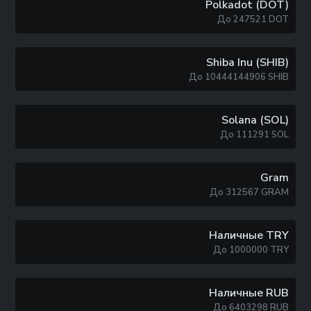
Polkadot (DOT)
До
247521
DOT
Shiba Inu (SHIB)
До
10444144906
SHIB
Solana (SOL)
До
111291
SOL
Gram
До
312567
GRAM
Наличные TRY
До
1000000
TRY
Наличные RUB
До
6403298
RUB