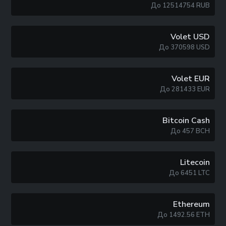
До
12514754
RUB
Volet USD
До
370598
USD
Volet EUR
До
281433
EUR
Bitcoin Cash
До
457
BCH
Litecoin
До
6451
LTC
Ethereum
До
1492.56
ETH