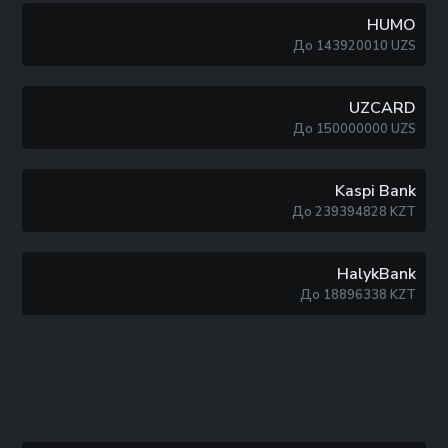
HUMO
До
143920010
UZS
UZCARD
До
150000000
UZS
Kaspi Bank
До
239394828
KZT
HalykBank
До
18896338
KZT